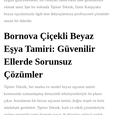
olanak tanır. İşte bu noktada Tipiser Teknik, İzmir Karşıyaka
beyaz eşyalarınızla ilgili tüm ihtiyaçlarınıza profesyonel çözümler
sunan bir liderdir.
Bornova Çiçekli Beyaz
Eşya Tamiri: Güvenilir
Ellerde Sorunsuz
Çözümler
Tipiser Teknik, her marka ve model beyaz eşyanın tamiri
konusunda uzmanlaşmış deneyimli teknisyenleriyle ön plana
çıkar. Arızalanan bir beyaz eşyanın tamiri, doğru tespit ve hızlı
müdahale gerektirir. Tipiser Teknik, hızlı ve etkili çözümleriyle
sizlere güvenilir tamir hizmeti sunar. Kullanılan orijinal yedek