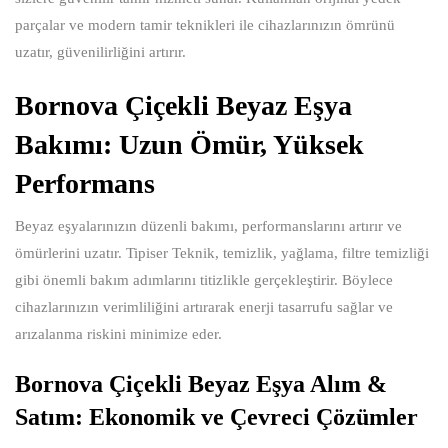
parçalar ve modern tamir teknikleri ile cihazlarınızın ömrünü
uzatır, güvenilirliğini artırır.
Bornova Çiçekli Beyaz Eşya
Bakımı: Uzun Ömür, Yüksek
Performans
Beyaz eşyalarınızın düzenli bakımı, performanslarını artırır ve
ömürlerini uzatır. Tipiser Teknik, temizlik, yağlama, filtre temizliği
gibi önemli bakım adımlarını titizlikle gerçekleştirir. Böylece
cihazlarınızın verimliliğini artırarak enerji tasarrufu sağlar ve
arızalanma riskini minimize eder.
Bornova Çiçekli Beyaz Eşya Alım &
Satım: Ekonomik ve Çevreci Çözümler