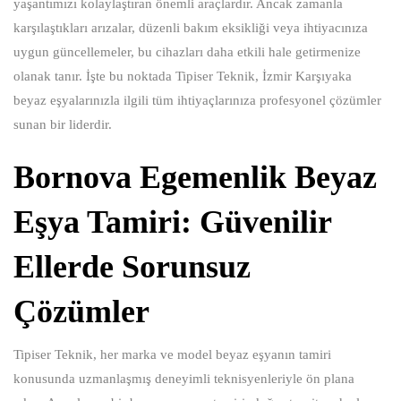
yaşantımızı kolaylaştıran önemli araçlardır. Ancak zamanla
karşılaştıkları arızalar, düzenli bakım eksikliği veya ihtiyacınıza
uygun güncellemeler, bu cihazları daha etkili hale getirmenize
olanak tanır. İşte bu noktada Tipiser Teknik, İzmir Karşıyaka
beyaz eşyalarınızla ilgili tüm ihtiyaçlarınıza profesyonel çözümler
sunan bir liderdir.
Bornova Egemenlik Beyaz
Eşya Tamiri: Güvenilir
Ellerde Sorunsuz
Çözümler
Tipiser Teknik, her marka ve model beyaz eşyanın tamiri
konusunda uzmanlaşmış deneyimli teknisyenleriyle ön plana