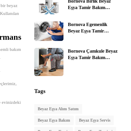
Bornova Birlik Beyaz
 bir beyaz
İzmir
Eşya Tamir Bakım
 Kullanılan
Servis Alım & Satım ☎️
0535 464 76 78 | İzmir
Bornova Egemenlik
Beyaz Eşya Tamir
ormans
Bakım Servis Alım &
Satım ☎️ 0535 464 76 78 |
önemli bakım
İzmir
Bornova Çamkule Beyaz
Eşya Tamir Bakım
.
Servis Alım & Satım ☎️
0535 464 76 78 | İzmir
r
eçlerimiz,
Tags
e evinizdeki
Beyaz Eşya Alım Satım
Beyaz Eşya Bakım
Beyaz Eşya Servis