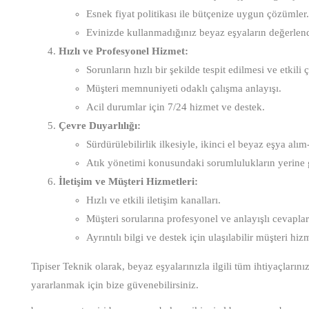
Esnek fiyat politikası ile bütçenize uygun çözümler.
Evinizde kullanmadığınız beyaz eşyaların değerlendi
Hızlı ve Profesyonel Hizmet:
Sorunların hızlı bir şekilde tespit edilmesi ve etkil
Müşteri memnuniyeti odaklı çalışma anlayışı.
Acil durumlar için 7/24 hizmet ve destek.
Çevre Duyarlılığı:
Sürdürülebilirlik ilkesiyle, ikinci el beyaz eşya alı
Atık yönetimi konusundaki sorumlulukların yerine g
İletişim ve Müşteri Hizmetleri:
Hızlı ve etkili iletişim kanalları.
Müşteri sorularına profesyonel ve anlayışlı cevaplar
Ayrıntılı bilgi ve destek için ulaşılabilir müşteri hizm
Tipiser Teknik olarak, beyaz eşyalarınızla ilgili tüm ihtiyaçlar
yararlanmak için bize güvenebilirsiniz.