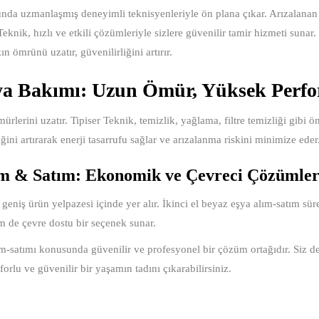
nda uzmanlaşmış deneyimli teknisyenleriyle ön plana çıkar. Arızalanan
Teknik, hızlı ve etkili çözümleriyle sizlere güvenilir tamir hizmeti sunar.
n ömrünü uzatır, güvenilirliğini artırır.
ya Bakımı: Uzun Ömür, Yüksek Perf
ürlerini uzatır. Tipiser Teknik, temizlik, yağlama, filtre temizliği gibi 
liğini artırarak enerji tasarrufu sağlar ve arızalanma riskini minimize eder
m & Satım: Ekonomik ve Çevreci Çözümle
 geniş ürün yelpazesi içinde yer alır. İkinci el beyaz eşya alım-satım sür
m de çevre dostu bir seçenek sunar.
lım-satımı konusunda güvenilir ve profesyonel bir çözüm ortağıdır. Siz d
nforlu ve güvenilir bir yaşamın tadını çıkarabilirsiniz.