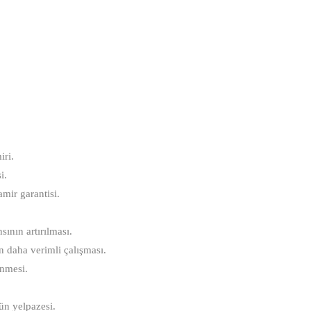
iri.
i.
amir garantisi.
ının artırılması.
ın daha verimli çalışması.
enmesi.
rün yelpazesi.