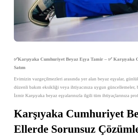
✅Karşıyaka Cumhuriyet Beyaz Eşya Tamir – ✅ Karşıyaka 
Satım
Evimizin vazgeçilmezleri arasında yer alan beyaz eşyalar, günlük 
düzenli bakım eksikliği veya ihtiyacınıza uygun güncellemeler, bu
İzmir Karşıyaka beyaz eşyalarınızla ilgili tüm ihtiyaçlarınıza pr
Karşıyaka Cumhuriyet Bey
Ellerde Sorunsuz Çözüml