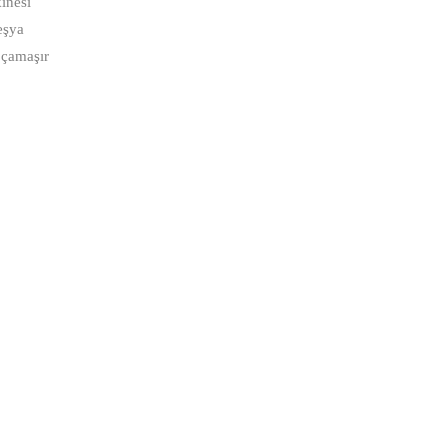
inesi
eşya
,çamaşır