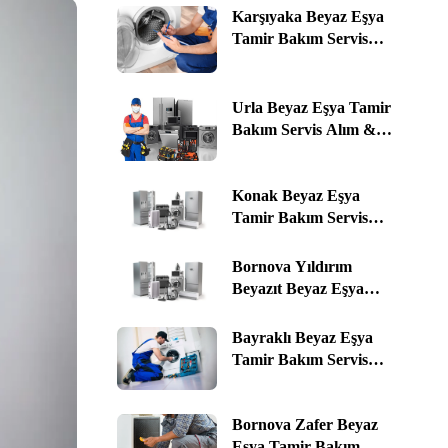
Karşıyaka Beyaz Eşya
Tamir Bakım Servis
Alım & Satım ☎️ 0535
464 76 78 | İzmir
Urla Beyaz Eşya Tamir
Bakım Servis Alım &
Satım ☎️ 0535 464 76 78 |
İzmir
Konak Beyaz Eşya
Tamir Bakım Servis
Alım & Satım ☎️ 0535
464 76 78 | İzmir
Bornova Yıldırım
Beyazıt Beyaz Eşya
Tamir Bakım Servis
Alım & Satım ☎️ 0535
Bayraklı Beyaz Eşya
464 76 78 | İzmir
Tamir Bakım Servis
Alım & Satım ☎️ 0535
464 76 78 | İzmir
Bornova Zafer Beyaz
Eşya Tamir Bakım