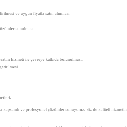
rilmesi ve uygun fiyatla satın alınması.
i çözümler sunulması.
m-satım hizmeti ile çevreye katkıda bulunulması.
etirilmesi.
.
etleri.
ınıza kapsamlı ve profesyonel çözümler sunuyoruz. Siz de kaliteli hizmeti