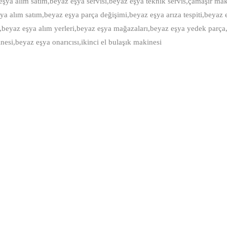
eşya alım satım,beyaz eşya servisi,beyaz eşya teknik servis,çamaşır mak
ya alım satım,beyaz eşya parça değişimi,beyaz eşya arıza tespiti,beyaz 
ri,beyaz eşya alım yerleri,beyaz eşya mağazaları,beyaz eşya yedek parça
esi,beyaz eşya onarıcısı,ikinci el bulaşık makinesi