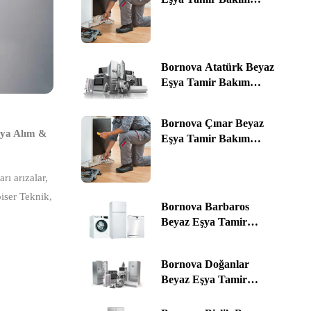
Servis Alım & Satım ☎️
0535 464 76 78 | İzmir
Bornova Atatürk Beyaz
Eşya Tamir Bakım
Servis Alım & Satım ☎️
0535 464 76 78 | İzmir
Bornova Çınar Beyaz
şya Alım &
Eşya Tamir Bakım
Servis Alım & Satım ☎️
0535 464 76 78 | İzmir
rı arızalar,
piser Teknik,
Bornova Barbaros
Beyaz Eşya Tamir
Bakım Servis Alım &
Satım ☎️ 0535 464 76 78 |
Bornova Doğanlar
İzmir
Beyaz Eşya Tamir
Bakım Servis Alım &
Satım ☎️ 0535 464 76 78 |