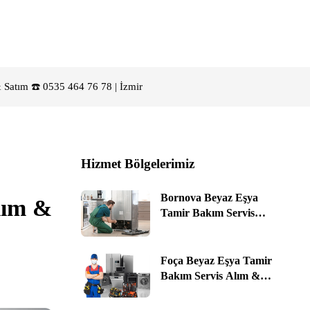
Satım ☎️ 0535 464 76 78 | İzmir
Hizmet Bölgelerimiz
Bornova Beyaz Eşya
lım &
Tamir Bakım Servis
Alım & Satım ☎️ 0535
464 76 78 | İzmir
Foça Beyaz Eşya Tamir
Bakım Servis Alım &
Satım ☎️ 0535 464 76 78 |
İzmir