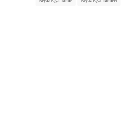
Beyaz Eşya Tamir
Beyaz Eşya Tamirci