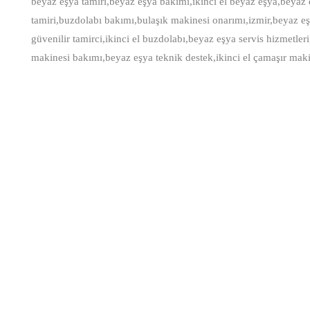
beyaz eşya tamiri,beyaz eşya bakımı,ikinci el beyaz eşya,beyaz 
tamiri,buzdolabı bakımı,bulaşık makinesi onarımı,izmir,beyaz eş
güvenilir tamirci,ikinci el buzdolabı,beyaz eşya servis hizmetle
makinesi bakımı,beyaz eşya teknik destek,ikinci el çamaşır makin