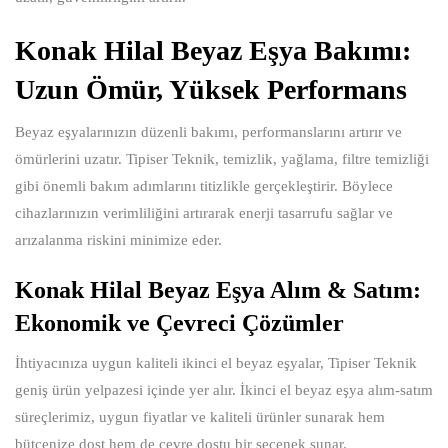
Konak Hilal Beyaz Eşya Bakımı:
Uzun Ömür, Yüksek Performans
Beyaz eşyalarınızın düzenli bakımı, performanslarını artırır ve
ömürlerini uzatır. Tipiser Teknik, temizlik, yağlama, filtre temizliği
gibi önemli bakım adımlarını titizlikle gerçekleştirir. Böylece
cihazlarınızın verimliliğini artırarak enerji tasarrufu sağlar ve
arızalanma riskini minimize eder.
Konak Hilal Beyaz Eşya Alım & Satım:
Ekonomik ve Çevreci Çözümler
İhtiyacınıza uygun kaliteli ikinci el beyaz eşyalar, Tipiser Teknik
geniş ürün yelpazesi içinde yer alır. İkinci el beyaz eşya alım-satım
süreçlerimiz, uygun fiyatlar ve kaliteli ürünler sunarak hem
bütçenize dost hem de çevre dostu bir seçenek sunar.