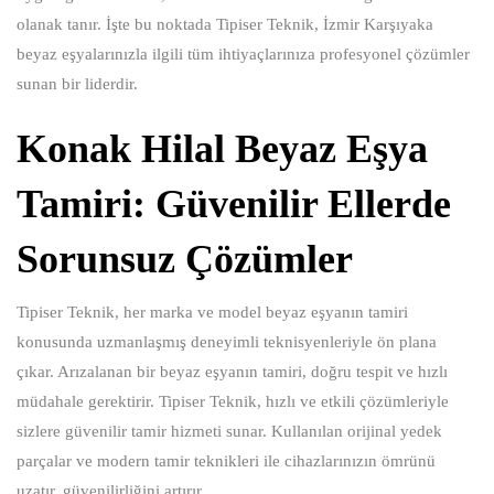
olanak tanır. İşte bu noktada Tipiser Teknik, İzmir Karşıyaka
beyaz eşyalarınızla ilgili tüm ihtiyaçlarınıza profesyonel çözümler
sunan bir liderdir.
Konak Hilal Beyaz Eşya
Tamiri: Güvenilir Ellerde
Sorunsuz Çözümler
Tipiser Teknik, her marka ve model beyaz eşyanın tamiri
konusunda uzmanlaşmış deneyimli teknisyenleriyle ön plana
çıkar. Arızalanan bir beyaz eşyanın tamiri, doğru tespit ve hızlı
müdahale gerektirir. Tipiser Teknik, hızlı ve etkili çözümleriyle
sizlere güvenilir tamir hizmeti sunar. Kullanılan orijinal yedek
parçalar ve modern tamir teknikleri ile cihazlarınızın ömrünü
uzatır, güvenilirliğini artırır.