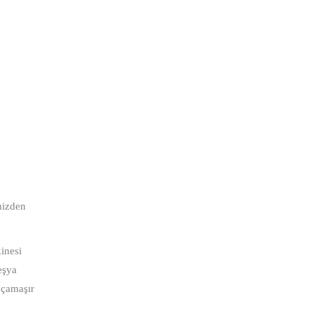
mizden
inesi
eşya
,çamaşır