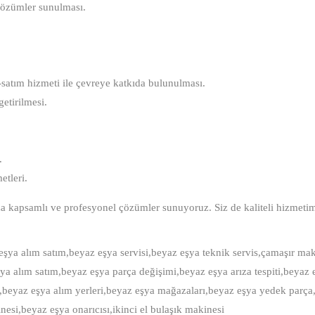
i çözümler sunulması.
m-satım hizmeti ile çevreye katkıda bulunulması.
etirilmesi.
.
etleri.
ınıza kapsamlı ve profesyonel çözümler sunuyoruz. Siz de kaliteli hizmeti
eşya alım satım,beyaz eşya servisi,beyaz eşya teknik servis,çamaşır mak
ya alım satım,beyaz eşya parça değişimi,beyaz eşya arıza tespiti,beyaz 
ri,beyaz eşya alım yerleri,beyaz eşya mağazaları,beyaz eşya yedek parça
esi,beyaz eşya onarıcısı,ikinci el bulaşık makinesi