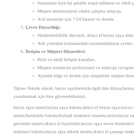
Sorunların hızlı bir şekilde tespit edilmesi ve etkil
Müşteri memnuniyeti odaklı çalışma anlayışı.
Acil durumlar için 7/24 hizmet ve destek.
Çevre Duyarlılığı:
Sürdürülebilirlik ilkesiyle, ikinci el beyaz eşya alı
Atık yönetimi konusundaki sorumlulukların yerine g
İletişim ve Müşteri Hizmetleri:
Hızlı ve etkili iletişim kanalları.
Müşteri sorularına profesyonel ve anlayışlı cevaplar
Ayrıntılı bilgi ve destek için ulaşılabilir müşteri hizm
Tipiser Teknik olarak, beyaz eşyalarınızla ilgili tüm ihtiyaçlar
yararlanmak için bize güvenebilirsiniz.
beyaz eşya tamiri,beyaz eşya bakımı,ikinci el beyaz eşya,beyaz 
tamiri,buzdolabı bakımı,bulaşık makinesi onarımı,izmir,beyaz eş
güvenilir tamirci,ikinci el buzdolabı,beyaz eşya servis hizmetle
makinesi bakımı,beyaz eşya teknik destek,ikinci el çamaşır makin