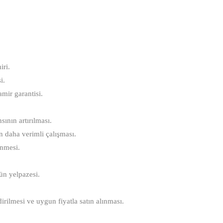
iri.
i.
amir garantisi.
ının artırılması.
ın daha verimli çalışması.
enmesi.
rün yelpazesi.
rilmesi ve uygun fiyatla satın alınması.