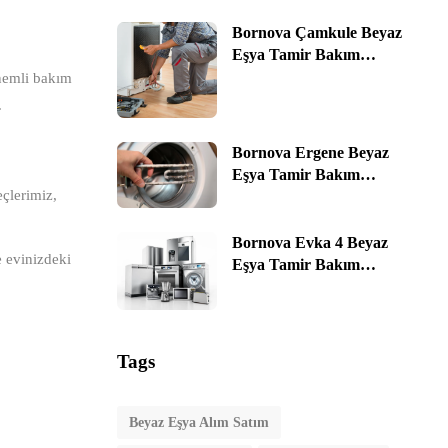
Satım ☎️ 0535 464 76 78 |
İzmir
Bornova Çamkule Beyaz
Eşya Tamir Bakım
Servis Alım & Satım ☎️
önemli bakım
0535 464 76 78 | İzmir
.
Bornova Ergene Beyaz
Eşya Tamir Bakım
eçlerimiz,
Servis Alım & Satım ☎️
0535 464 76 78 | İzmir
Bornova Evka 4 Beyaz
e evinizdeki
Eşya Tamir Bakım
Servis Alım & Satım ☎️
0535 464 76 78 | İzmir
Tags
Beyaz Eşya Alım Satım