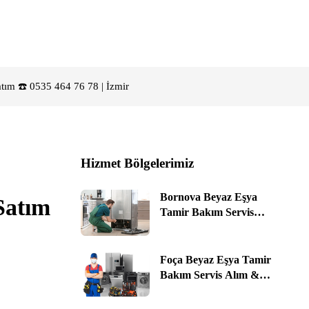
ım ☎️ 0535 464 76 78 | İzmir
Hizmet Bölgelerimiz
Bornova Beyaz Eşya
Satım
Tamir Bakım Servis
Alım & Satım ☎️ 0535
464 76 78 | İzmir
Foça Beyaz Eşya Tamir
Bakım Servis Alım &
Satım ☎️ 0535 464 76 78 |
İzmir