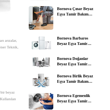
0535 464 76 78 | İzmir
Bornova Çınar Beyaz
Eşya Tamir Bakım
Servis Alım & Satım ☎️
0535 464 76 78 | İzmir
Bornova Barbaros
rı arızalar,
Beyaz Eşya Tamir
piser Teknik,
Bakım Servis Alım &
Satım ☎️ 0535 464 76 78 |
Bornova Doğanlar
İzmir
Beyaz Eşya Tamir
Bakım Servis Alım &
Satım ☎️ 0535 464 76 78 |
Bornova Birlik Beyaz
İzmir
Eşya Tamir Bakım
Servis Alım & Satım ☎️
0535 464 76 78 | İzmir
 bir beyaz
Bornova Egemenlik
 Kullanılan
Beyaz Eşya Tamir
Bakım Servis Alım &