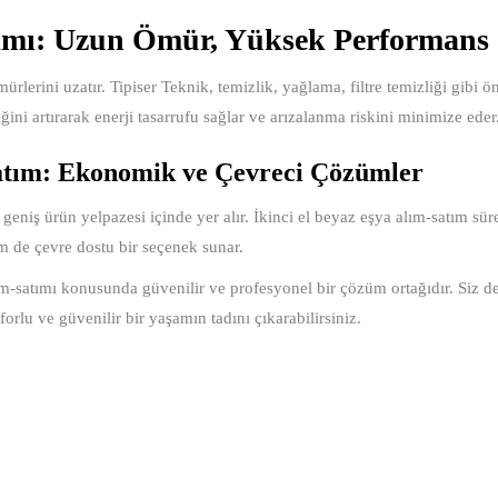
ımı: Uzun Ömür, Yüksek Performans
ürlerini uzatır. Tipiser Teknik, temizlik, yağlama, filtre temizliği gibi 
liğini artırarak enerji tasarrufu sağlar ve arızalanma riskini minimize eder
atım: Ekonomik ve Çevreci Çözümler
 geniş ürün yelpazesi içinde yer alır. İkinci el beyaz eşya alım-satım sür
m de çevre dostu bir seçenek sunar.
lım-satımı konusunda güvenilir ve profesyonel bir çözüm ortağıdır. Siz d
nforlu ve güvenilir bir yaşamın tadını çıkarabilirsiniz.