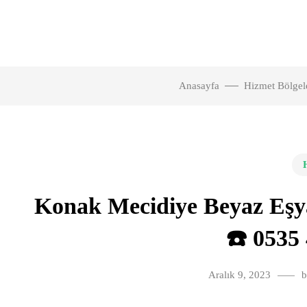
Anasayfa
Hizmet Bölgel
Konak Mecidiye Beyaz Eşy
☎️ 0535 
Aralık 9, 2023
b