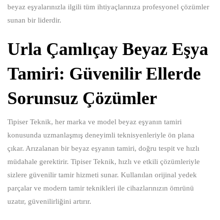
beyaz eşyalarınızla ilgili tüm ihtiyaçlarınıza profesyonel çözümler
sunan bir liderdir.
Urla Çamlıçay Beyaz Eşya
Tamiri: Güvenilir Ellerde
Sorunsuz Çözümler
Tipiser Teknik, her marka ve model beyaz eşyanın tamiri
konusunda uzmanlaşmış deneyimli teknisyenleriyle ön plana
çıkar. Arızalanan bir beyaz eşyanın tamiri, doğru tespit ve hızlı
müdahale gerektirir. Tipiser Teknik, hızlı ve etkili çözümleriyle
sizlere güvenilir tamir hizmeti sunar. Kullanılan orijinal yedek
parçalar ve modern tamir teknikleri ile cihazlarınızın ömrünü
uzatır, güvenilirliğini artırır.