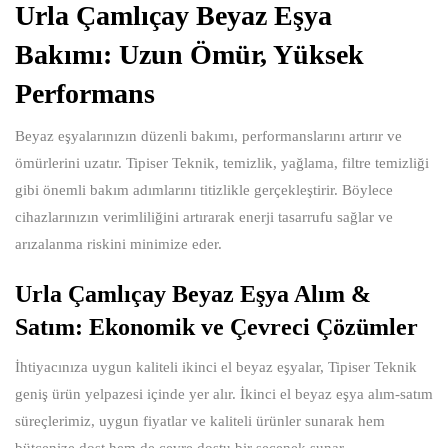
Urla Çamlıçay Beyaz Eşya
Bakımı: Uzun Ömür, Yüksek
Performans
Beyaz eşyalarınızın düzenli bakımı, performanslarını artırır ve
ömürlerini uzatır. Tipiser Teknik, temizlik, yağlama, filtre temizliği
gibi önemli bakım adımlarını titizlikle gerçekleştirir. Böylece
cihazlarınızın verimliliğini artırarak enerji tasarrufu sağlar ve
arızalanma riskini minimize eder.
Urla Çamlıçay Beyaz Eşya Alım &
Satım: Ekonomik ve Çevreci Çözümler
İhtiyacınıza uygun kaliteli ikinci el beyaz eşyalar, Tipiser Teknik
geniş ürün yelpazesi içinde yer alır. İkinci el beyaz eşya alım-satım
süreçlerimiz, uygun fiyatlar ve kaliteli ürünler sunarak hem