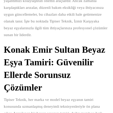
yaşantımızı kolaylaştıran önemli araçlardır. Ancak zamanla
karşılaştıkları arızalar, düzenli bakım eksikliği veya ihtiyacınıza
uygun güncellemeler, bu cihazları daha etkili hale getirmenize
olanak tanır. İşte bu noktada Tipiser Teknik, İzmir Karşıyaka
beyaz eşyalarınızla ilgili tüm ihtiyaçlarınıza profesyonel çözümler
sunan bir liderdir.
Konak Emir Sultan Beyaz
Eşya Tamiri: Güvenilir
Ellerde Sorunsuz
Çözümler
Tipiser Teknik, her marka ve model beyaz eşyanın tamiri
konusunda uzmanlaşmış deneyimli teknisyenleriyle ön plana