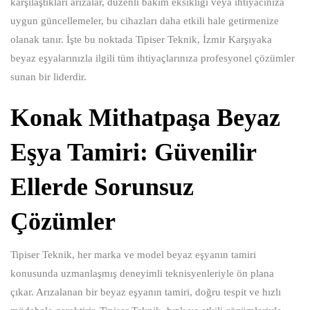
karşılaştıkları arızalar, düzenli bakım eksikliği veya ihtiyacınıza
uygun güncellemeler, bu cihazları daha etkili hale getirmenize
olanak tanır. İşte bu noktada Tipiser Teknik, İzmir Karşıyaka
beyaz eşyalarınızla ilgili tüm ihtiyaçlarınıza profesyonel çözümler
sunan bir liderdir.
Konak Mithatpaşa Beyaz
Eşya Tamiri: Güvenilir
Ellerde Sorunsuz
Çözümler
Tipiser Teknik, her marka ve model beyaz eşyanın tamiri
konusunda uzmanlaşmış deneyimli teknisyenleriyle ön plana
çıkar. Arızalanan bir beyaz eşyanın tamiri, doğru tespit ve hızlı