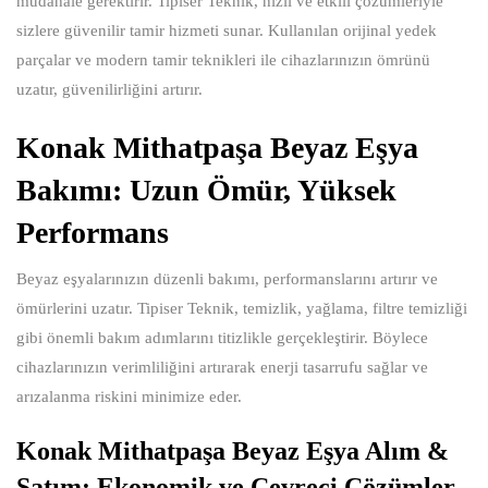
müdahale gerektirir. Tipiser Teknik, hızlı ve etkili çözümleriyle
sizlere güvenilir tamir hizmeti sunar. Kullanılan orijinal yedek
parçalar ve modern tamir teknikleri ile cihazlarınızın ömrünü
uzatır, güvenilirliğini artırır.
Konak Mithatpaşa Beyaz Eşya
Bakımı: Uzun Ömür, Yüksek
Performans
Beyaz eşyalarınızın düzenli bakımı, performanslarını artırır ve
ömürlerini uzatır. Tipiser Teknik, temizlik, yağlama, filtre temizliği
gibi önemli bakım adımlarını titizlikle gerçekleştirir. Böylece
cihazlarınızın verimliliğini artırarak enerji tasarrufu sağlar ve
arızalanma riskini minimize eder.
Konak Mithatpaşa Beyaz Eşya Alım &
Satım: Ekonomik ve Çevreci Çözümler