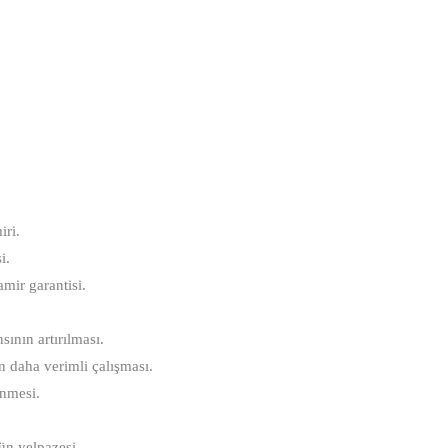
iri.
i.
amir garantisi.
ının artırılması.
ın daha verimli çalışması.
enmesi.
rün yelpazesi.