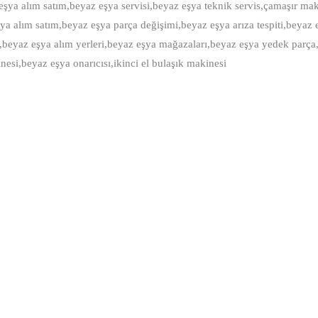
eşya alım satım,beyaz eşya servisi,beyaz eşya teknik servis,çamaşır mak
ya alım satım,beyaz eşya parça değişimi,beyaz eşya arıza tespiti,beyaz 
ri,beyaz eşya alım yerleri,beyaz eşya mağazaları,beyaz eşya yedek parça
esi,beyaz eşya onarıcısı,ikinci el bulaşık makinesi