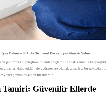
 Eşya Bakım – ✅ Urla Şirinkent Beyaz Eşya Alım & Satım
yaşantımızı kolaylaştıran önemli araçlardır. Ancak zamanla karşılaştıkla
 cihazları daha etkili hale getirmenize olanak tanır. İşte bu noktada Ti
ofesyonel çözümler sunan bir liderdir.
 Tamiri: Güvenilir Ellerde