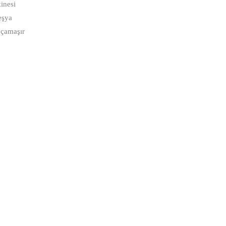
inesi
eşya
,çamaşır