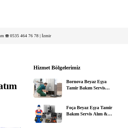
ım ☎️ 0535 464 76 78 | İzmir
Hizmet Bölgelerimiz
Bornova Beyaz Eşya
atım
Tamir Bakım Servis
Alım & Satım ☎️ 0535
464 76 78 | İzmir
Foça Beyaz Eşya Tamir
Bakım Servis Alım &
Satım ☎️ 0535 464 76 78 |
İzmir