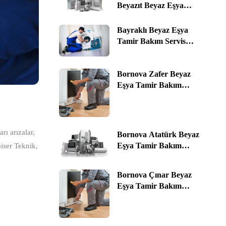
Beyazıt Beyaz Eşya
Tamir Bakım Servis
Alım & Satım ☎️ 0535
Bayraklı Beyaz Eşya
464 76 78 | İzmir
Tamir Bakım Servis
Alım & Satım ☎️ 0535
464 76 78 | İzmir
Bornova Zafer Beyaz
Eşya Tamir Bakım
Servis Alım & Satım ☎️
0535 464 76 78 | İzmir
rı arızalar,
Bornova Atatürk Beyaz
Eşya Tamir Bakım
piser Teknik,
Servis Alım & Satım ☎️
0535 464 76 78 | İzmir
Bornova Çınar Beyaz
Eşya Tamir Bakım
Servis Alım & Satım ☎️
0535 464 76 78 | İzmir