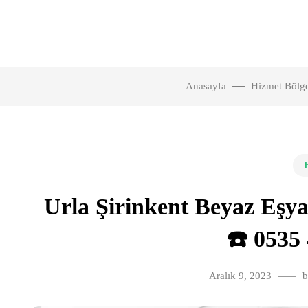
Anasayfa
Hizmet Bölge
Urla Şirinkent Beyaz Eşy
☎️ 0535 
Aralık 9, 2023
b