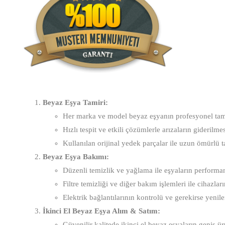
Beyaz Eşya Tamiri:
Her marka ve model beyaz eşyanın profesyonel tam
Hızlı tespit ve etkili çözümlerle arızaların giderilmes
Kullanılan orijinal yedek parçalar ile uzun ömürlü t
Beyaz Eşya Bakımı:
Düzenli temizlik ve yağlama ile eşyaların performans
Filtre temizliği ve diğer bakım işlemleri ile cihazlar
Elektrik bağlantılarının kontrolü ve gerekirse yenil
İkinci El Beyaz Eşya Alım & Satım:
Güvenilir kalitede ikinci el beyaz eşyaların geniş ü