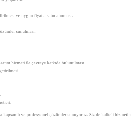
rilmesi ve uygun fiyatla satın alınması.
i çözümler sunulması.
m-satım hizmeti ile çevreye katkıda bulunulması.
etirilmesi.
.
etleri.
ınıza kapsamlı ve profesyonel çözümler sunuyoruz. Siz de kaliteli hizmeti