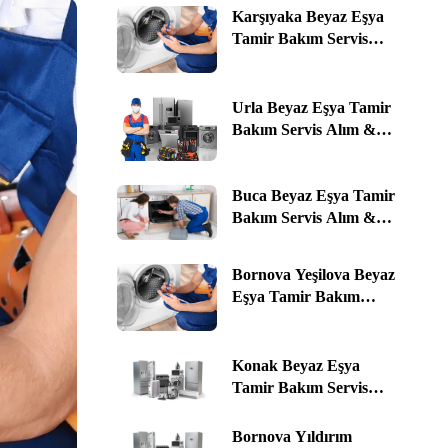
Karşıyaka Beyaz Eşya
Tamir Bakım Servis
Alım & Satım ☎️ 0535
464 76 78 | İzmir
Urla Beyaz Eşya Tamir
Bakım Servis Alım &
Satım ☎️ 0535 464 76 78 |
İzmir
Buca Beyaz Eşya Tamir
Bakım Servis Alım &
Satım ☎️ 0535 464 76 78 |
İzmir
Bornova Yeşilova Beyaz
Eşya Tamir Bakım
Servis Alım & Satım ☎️
0535 464 76 78 | İzmir
Konak Beyaz Eşya
Tamir Bakım Servis
Alım & Satım ☎️ 0535
464 76 78 | İzmir
Bornova Yıldırım