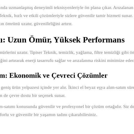
nda uzmanlaşmış deneyimli teknisyenleriyle ön plana çıkar. Arızalanan
Teknik, hızlı ve etkili çözümleriyle sizlere güvenilir tamir hizmeti sunar.
n ömrünü uzatır, güvenilirliğini artırır.
mı: Uzun Ömür, Yüksek Performans
ürlerini uzatır. Tipiser Teknik, temizlik, yağlama, filtre temizliği gibi 
liğini artırarak enerji tasarrufu sağlar ve arızalanma riskini minimize eder
tım: Ekonomik ve Çevreci Çözümler
 geniş ürün yelpazesi içinde yer alır. İkinci el beyaz eşya alım-satım sür
m de çevre dostu bir seçenek sunar.
lım-satımı konusunda güvenilir ve profesyonel bir çözüm ortağıdır. Siz d
nforlu ve güvenilir bir yaşamın tadını çıkarabilirsiniz.