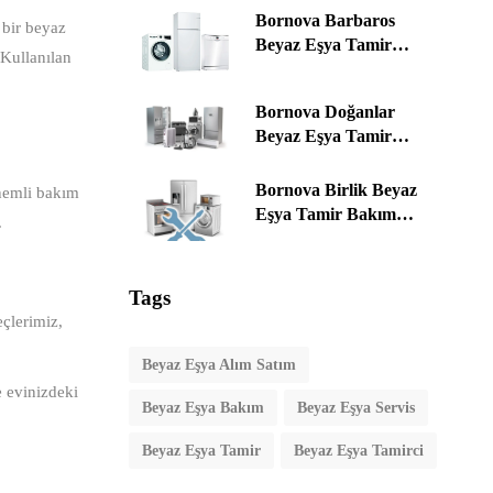
Bornova Barbaros
 bir beyaz
Beyaz Eşya Tamir
 Kullanılan
Bakım Servis Alım &
Satım ☎️ 0535 464 76 78 |
Bornova Doğanlar
İzmir
Beyaz Eşya Tamir
Bakım Servis Alım &
Satım ☎️ 0535 464 76 78 |
Bornova Birlik Beyaz
önemli bakım
İzmir
Eşya Tamir Bakım
.
Servis Alım & Satım ☎️
0535 464 76 78 | İzmir
Tags
eçlerimiz,
Beyaz Eşya Alım Satım
e evinizdeki
Beyaz Eşya Bakım
Beyaz Eşya Servis
Beyaz Eşya Tamir
Beyaz Eşya Tamirci